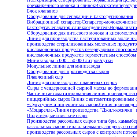
обезжиренного молока и сливок
Высокотемпературн
Блок клапанов
Оборудование для сепарации и бактофугирования
Вибрационный сепаратор
Сепаратор-молокоочистит
бактофуга
Сепаратор-сливкоотделитель
Нормализато
Оборудование для питьевого молока и кисломолоч
Линия для производства пастеризованных молочны
производства стерилизованных молочных продукт
кисломолочных продуктов резервуарным способом
кисломолочных продуктов термостатным способом
Минизаводы 5 000 - 50 000 литров/сутки
Модульные линии для минизавода
Оборудование для производства сыров
Плавленный сыр
Линия для производства плавленых сыров
Сыры с чеддеризацией сырной массы до формован
Частично автоматизированная линия производства 
пиццерийных сыров
Линия с автоматизированным 
«Сулугуни» и пицерийных сыров
Линия производст
«Моцарелла»
Линия производства "Джил-косички" 
Полутвёрдые и мягкие сыры
Производства рассольных сыров типа бри, камамбе
рассольных сыров типа ольтермани, ландерс, со св
производства рассольных сыров с контролем потока