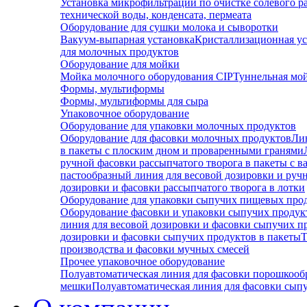
Установка микрофильтрации по очистке солевого р
технической воды, конденсата, пермеата
Оборудование для сушки молока и сыворотки
Вакуум-выпарная установка
Кристаллизационная ус
для молочных продуктов
Оборудование для мойки
Мойка молочного оборудования CIP
Туннельная мо
Формы, мультиформы
Формы, мультиформы для сыра
Упаковочное оборудование
Оборудование для упаковки молочных продуктов
Оборудование для фасовки молочных продуктов
Ли
в пакеты с плоским дном и проваренными гранями
ручной фасовки рассыпчатого творога в пакеты с 
пастообразный линия для весовой дозировки и руч
дозировки и фасовки рассыпчатого творога в лотки
Оборудование для упаковки сыпучих пищевых про
Оборудование фасовки и упаковки сыпучих продукт
линия для весовой дозировки и фасовки сыпучих п
дозировки и фасовки сыпучих продуктов в пакеты
Т
производства и фасовки мучных смесей
Прочее упаковочное оборудование
Полуавтоматическая линия для фасовки порошкооб
мешки
Полуавтоматическая линия для фасовки сып