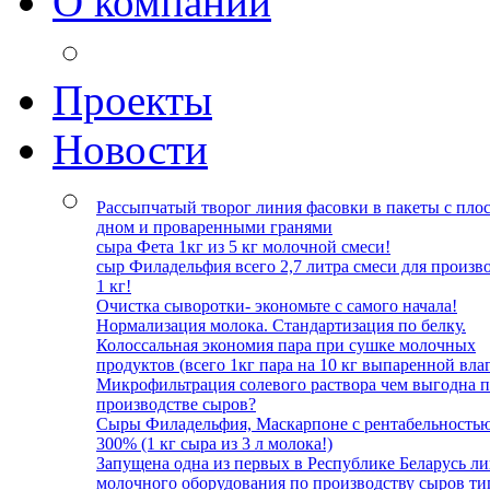
О компании
Проекты
Новости
Рассыпчатый творог линия фасовки в пакеты с пло
дном и проваренными гранями
сыра Фета 1кг из 5 кг молочной смеси!
сыр Филадельфия всего 2,7 литра смеси для произв
1 кг!
Очистка сыворотки- экономьте с самого начала!
Нормализация молока. Стандартизация по белку.
Колоссальная экономия пара при сушке молочных
продуктов (всего 1кг пара на 10 кг выпаренной влаг
Микрофильтрация солевого раствора чем выгодна 
производстве сыров?
Сыры Филадельфия, Маскарпоне с рентабельность
300% (1 кг сыра из 3 л молока!)
Запущена одна из первых в Республике Беларусь л
молочного оборудования по производству сыров ти