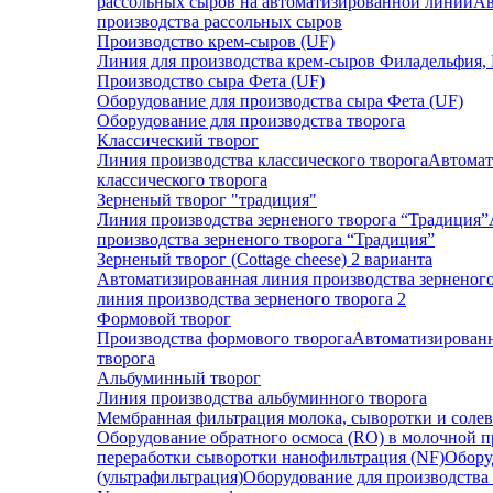
рассольных сыров на автоматизированной линии
Ав
производства рассольных сыров
Производство крем-сыров (UF)
Линия для производства крем-сыров Филадельфия, 
Производство сыра Фета (UF)
Оборудование для производства сыра Фета (UF)
Оборудование для производства творога
Классический творог
Линия производства классического творога
Автомат
классического творога
Зерненый творог "традиция"
Линия производства зерненого творога “Традиция”
производства зерненого творога “Традиция”
Зерненый творог (Cottage cheese) 2 варианта
Автоматизированная линия производства зерненого
линия производства зерненого творога 2
Формовой творог
Производства формового творога
Автоматизированн
творога
Альбуминный творог
Линия производства альбуминного творога
Мембранная фильтрация молока, сыворотки и солев
Оборудование обратного осмоса (RO) в молочной
переработки сыворотки нанофильтрация (NF)
Обору
(ультрафильтрация)
Оборудование для производства