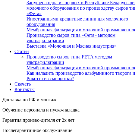
Запущена одна из первых в Республике Беларусь л
молочного оборудования по производству сыров ти
«Фета»
Иностранными кредитные линии для молочного
оборудования
Мембранная фильтрация в молочной промышленно
Производство сыров типа «Фета» методом
ультрафильтрации
Выставка «Молочная и Мясная индустрия»
Статьи
Производство сыров типа FETA методом
ультрафильтрации
Мембранная фильтрация в молочной промышленно
Как наладить производство альбуминного творога 
Рикотта из сыворотки?
Скачать
Контакты
Доставка по РФ и монтаж
Обучение персонала и пуско-наладка
Гарантия произво-дителя от 2х лет
Послегарантийное обслуживание