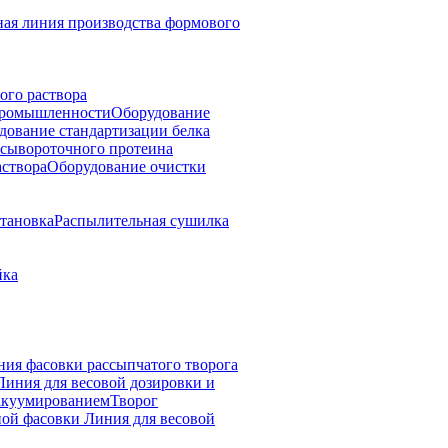
ая линия производства формового
ого раствора
 промышленности
Оборудование
дование стандартизации белка
 сывороточного протеина
аствора
Оборудование очистки
тановка
Распылительная сушилка
йка
ния фасовки рассыпчатого творога
Линия для весовой дозировки и
вакуумированием
Творог
ной фасовки
Линия для весовой