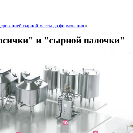
деризацией сырной массы до формования
»
осички" и "сырной палочки"