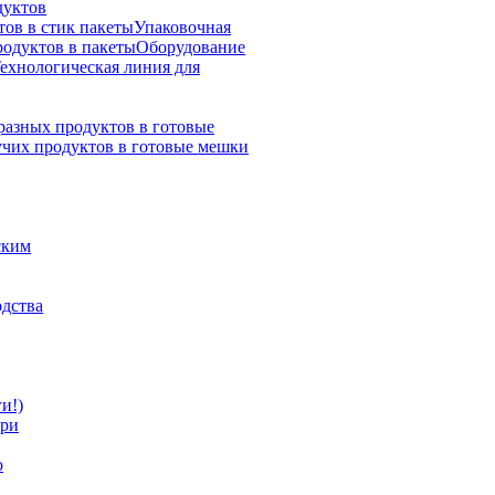
дуктов
ов в стик пакеты
Упаковочная
родуктов в пакеты
Оборудование
ехнологическая линия для
разных продуктов в готовые
учих продуктов в готовые мешки
ским
одства
и!)
при
ю