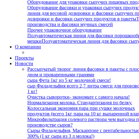
Оборудование для упаковки сыпучих пищевых про
Оборудование фасовки и упаковки сыпучих продукт
линия для весовой дозировки и фасовки сыпучих п
дозировки и фасовки сыпучих продуктов в пакеты
Т
производства и фасовки мучных смесей
Прочее упаковочное оборудование
Полуавтоматическая линия для фасовки порошкооб
мешки
Полуавтоматическая линия для фасовки сып
О компании
Проекты
Новости
Рассыпчатый творог линия фасовки в пакеты с пло
дном и проваренными гранями
сыра Фета 1кг из 5 кг молочной смеси!
сыр Филадельфия всего 2,7 литра смеси для произв
1 кг!
Очистка сыворотки- экономьте с самого начала!
Нормализация молока. Стандартизация по белку.
Колоссальная экономия пара при сушке молочных
продуктов (всего 1кг пара на 10 кг выпаренной влаг
Микрофильтрация солевого раствора чем выгодна 
производстве сыров?
Сыры Филадельфия, Маскарпоне с рентабельность
300% (1 кг сыра из 3 л молока!)