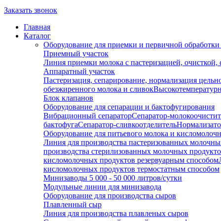
Заказать звонок
Главная
Каталог
Оборудование для приемки и первичной обработки
Приемный участок
Линия приемки молока с пастеризацией, очисткой,
Аппаратный участок
Пастеризация, сепарирование, нормализация цельн
обезжиренного молока и сливок
Высокотемпературн
Блок клапанов
Оборудование для сепарации и бактофугирования
Вибрационный сепаратор
Сепаратор-молокоочистит
бактофуга
Сепаратор-сливкоотделитель
Нормализато
Оборудование для питьевого молока и кисломолоч
Линия для производства пастеризованных молочны
производства стерилизованных молочных продукт
кисломолочных продуктов резервуарным способом
кисломолочных продуктов термостатным способом
Минизаводы 5 000 - 50 000 литров/сутки
Модульные линии для минизавода
Оборудование для производства сыров
Плавленный сыр
Линия для производства плавленых сыров