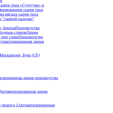
ия
сыров типа «Сулугуни» и
формованием сыров типа
ва мягких сыров типа
и "сырной палочки"
р, брынза
Производства
ободным сливом
Линия
 при сливе
Производство
томатизированная линия
Маскарпоне, Буко (UF)
изированная линия производства
Автоматизированная линия
 творога 1
Автоматизированная