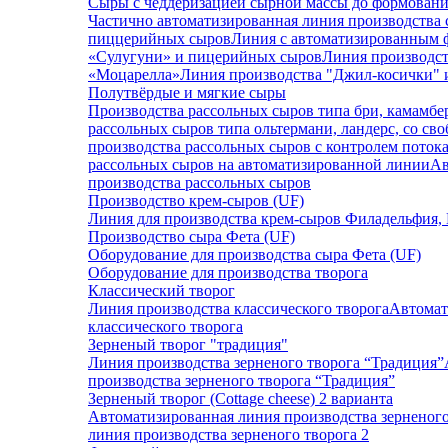
Сыры с чеддеризацией сырной массы до формован
Частично автоматизированная линия производства 
пиццерийных сыров
Линия с автоматизированным 
«Сулугуни» и пицерийных сыров
Линия производст
«Моцарелла»
Линия производства "Джил-косички" 
Полутвёрдые и мягкие сыры
Производства рассольных сыров типа бри, камамбе
рассольных сыров типа ольтермани, ландерс, со св
производства рассольных сыров с контролем потока
рассольных сыров на автоматизированной линии
Ав
производства рассольных сыров
Производство крем-сыров (UF)
Линия для производства крем-сыров Филадельфия, 
Производство сыра Фета (UF)
Оборудование для производства сыра Фета (UF)
Оборудование для производства творога
Классический творог
Линия производства классического творога
Автомат
классического творога
Зерненый творог "традиция"
Линия производства зерненого творога “Традиция”
производства зерненого творога “Традиция”
Зерненый творог (Cottage cheese) 2 варианта
Автоматизированная линия производства зерненого
линия производства зерненого творога 2