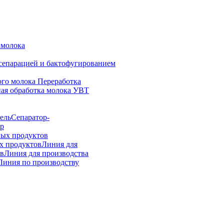
 молока
 сепарацией и бактофугированием
ого молока
Переработка
ая обработка молока УВТ
ель
Сепаратор-
р
ных продуктов
х продуктов
Линия для
ов
Линия для производства
Линия по производству