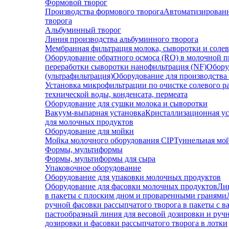
Формовой творог
Производства формового творога
Автоматизированн
творога
Альбуминный творог
Линия производства альбуминного творога
Мембранная фильтрация молока, сыворотки и солев
Оборудование обратного осмоса (RO) в молочной
переработки сыворотки нанофильтрация (NF)
Обору
(ультрафильтрация)
Оборудование для производства
Установка микрофильтрации по очистке солевого р
технической воды, конденсата, пермеата
Оборудование для сушки молока и сыворотки
Вакуум-выпарная установка
Кристаллизационная ус
для молочных продуктов
Оборудование для мойки
Мойка молочного оборудования CIP
Туннельная мо
Формы, мультиформы
Формы, мультиформы для сыра
Упаковочное оборудование
Оборудование для упаковки молочных продуктов
Оборудование для фасовки молочных продуктов
Ли
в пакеты с плоским дном и проваренными гранями
ручной фасовки рассыпчатого творога в пакеты с 
пастообразный линия для весовой дозировки и руч
дозировки и фасовки рассыпчатого творога в лотки