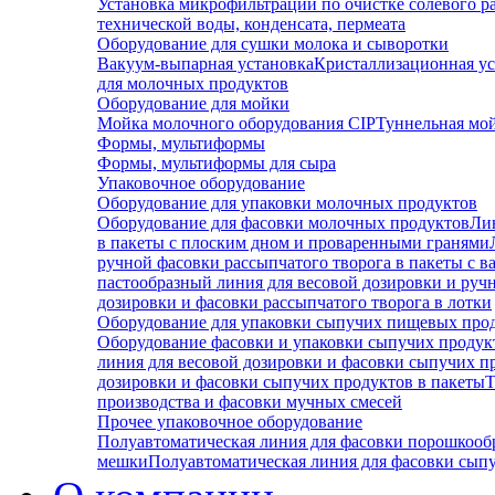
Установка микрофильтрации по очистке солевого р
технической воды, конденсата, пермеата
Оборудование для сушки молока и сыворотки
Вакуум-выпарная установка
Кристаллизационная ус
для молочных продуктов
Оборудование для мойки
Мойка молочного оборудования CIP
Туннельная мо
Формы, мультиформы
Формы, мультиформы для сыра
Упаковочное оборудование
Оборудование для упаковки молочных продуктов
Оборудование для фасовки молочных продуктов
Ли
в пакеты с плоским дном и проваренными гранями
ручной фасовки рассыпчатого творога в пакеты с 
пастообразный линия для весовой дозировки и руч
дозировки и фасовки рассыпчатого творога в лотки
Оборудование для упаковки сыпучих пищевых про
Оборудование фасовки и упаковки сыпучих продукт
линия для весовой дозировки и фасовки сыпучих п
дозировки и фасовки сыпучих продуктов в пакеты
Т
производства и фасовки мучных смесей
Прочее упаковочное оборудование
Полуавтоматическая линия для фасовки порошкооб
мешки
Полуавтоматическая линия для фасовки сып