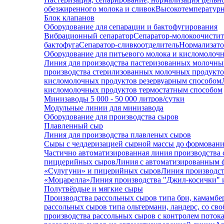
обезжиренного молока и сливок
Высокотемпературн
Блок клапанов
Оборудование для сепарации и бактофугирования
Вибрационный сепаратор
Сепаратор-молокоочистит
бактофуга
Сепаратор-сливкоотделитель
Нормализато
Оборудование для питьевого молока и кисломолоч
Линия для производства пастеризованных молочны
производства стерилизованных молочных продукт
кисломолочных продуктов резервуарным способом
кисломолочных продуктов термостатным способом
Минизаводы 5 000 - 50 000 литров/сутки
Модульные линии для минизавода
Оборудование для производства сыров
Плавленный сыр
Линия для производства плавленых сыров
Сыры с чеддеризацией сырной массы до формован
Частично автоматизированная линия производства 
пиццерийных сыров
Линия с автоматизированным 
«Сулугуни» и пицерийных сыров
Линия производст
«Моцарелла»
Линия производства "Джил-косички" 
Полутвёрдые и мягкие сыры
Производства рассольных сыров типа бри, камамбе
рассольных сыров типа ольтермани, ландерс, со св
производства рассольных сыров с контролем потока