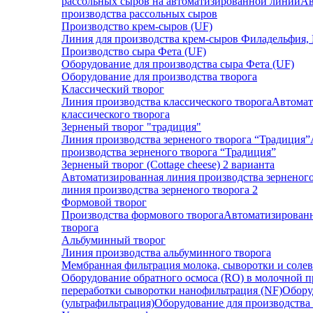
рассольных сыров на автоматизированной линии
Ав
производства рассольных сыров
Производство крем-сыров (UF)
Линия для производства крем-сыров Филадельфия, 
Производство сыра Фета (UF)
Оборудование для производства сыра Фета (UF)
Оборудование для производства творога
Классический творог
Линия производства классического творога
Автомат
классического творога
Зерненый творог "традиция"
Линия производства зерненого творога “Традиция”
производства зерненого творога “Традиция”
Зерненый творог (Cottage cheese) 2 варианта
Автоматизированная линия производства зерненого
линия производства зерненого творога 2
Формовой творог
Производства формового творога
Автоматизированн
творога
Альбуминный творог
Линия производства альбуминного творога
Мембранная фильтрация молока, сыворотки и солев
Оборудование обратного осмоса (RO) в молочной
переработки сыворотки нанофильтрация (NF)
Обору
(ультрафильтрация)
Оборудование для производства