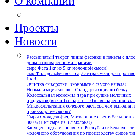
О компании
Проекты
Новости
Рассыпчатый творог линия фасовки в пакеты с пло
дном и проваренными гранями
сыра Фета 1кг из 5 кг молочной смеси!
сыр Филадельфия всего 2,7 литра смеси для произв
1 кг!
Очистка сыворотки- экономьте с самого начала!
Нормализация молока. Стандартизация по белку.
Колоссальная экономия пара при сушке молочных
продуктов (всего 1кг пара на 10 кг выпаренной влаг
Микрофильтрация солевого раствора чем выгодна 
производстве сыров?
Сыры Филадельфия, Маскарпоне с рентабельность
300% (1 кг сыра из 3 л молока!)
Запущена одна из первых в Республике Беларусь л
молочного оборудования по производству сыров ти